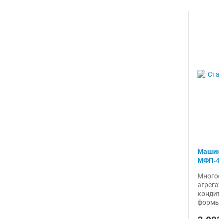
Машин
МФП-
Много
агрега
конди
формы