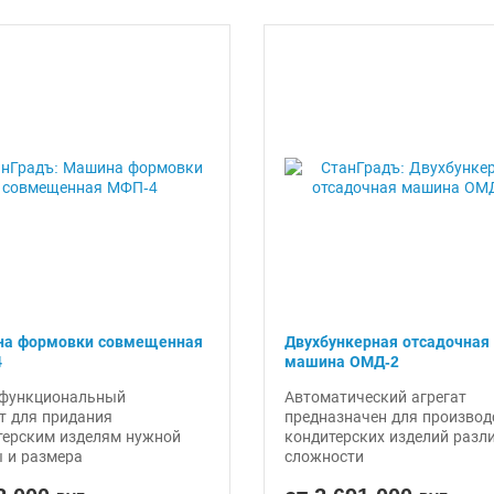
а формовки совмещенная
Двухбункерная отсадочная
4
машина ОМД-2
функциональный
Автоматический агрегат
т для придания
предназначен для производ
терским изделям нужной
кондитерских изделий разл
 и размера
сложности