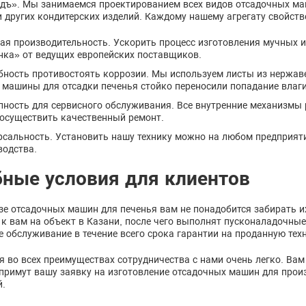
дъ». Мы занимаемся проектированием всех видов отсадочных ма
и других кондитерских изделий. Каждому нашему агрегату свойс
ая производительность. Ускорить процесс изготовления мучных и
нка» от ведущих европейских поставщиков.
бность противостоять коррозии. Мы используем листы из нержа
 машины для отсадки печенья стойко переносили попадание влаги
пность для сервисного обслуживания. Все внутренние механизмы
 осуществить качественный ремонт.
рсальность. Установить нашу технику можно на любом предприяти
водства.
ные условия для клиентов
зе отсадочных машин для печенья вам не понадобится забирать и
 к вам на объект в Казани, после чего выполнят пусконаладочные
е обслуживание в течение всего срока гарантии на проданную техн
я во всех преимуществах сотрудничества с нами очень легко. Ва
примут вашу заявку на изготовление отсадочных машин для прои
й.