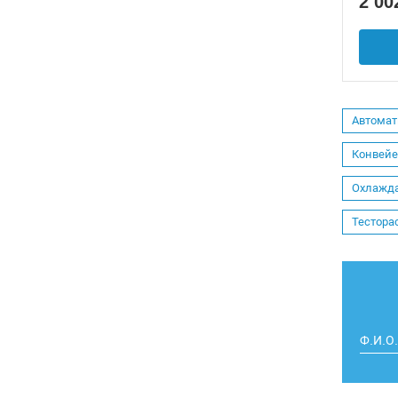
2 00
Автомат
Конвейе
Охлажд
Тестора