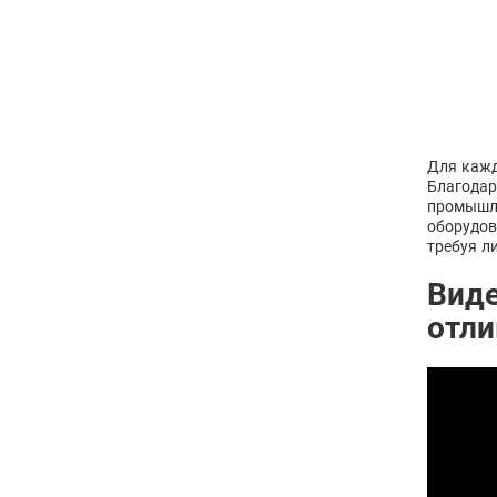
Для кажд
Благодар
промышле
оборудов
требуя л
Виде
отл