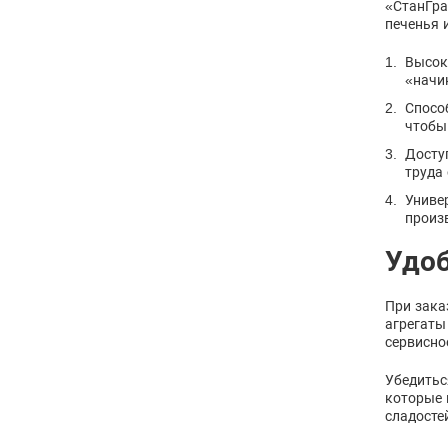
«СтанГра
печенья 
Высок
«начи
Спосо
чтобы
Досту
труда
Униве
произ
Удоб
При зака
агрегаты
сервисно
Убедитьс
которые 
сладосте