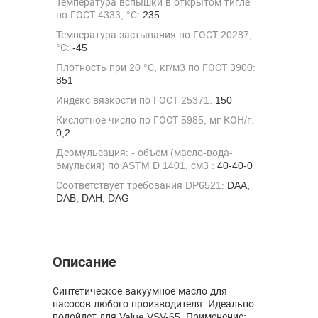
Температура вспышки в открытом тигле
по ГОСТ 4333, °С:
235
Температура застывания по ГОСТ 20287,
°С:
-45
Плотность при 20 °С, кг/м3 по ГОСТ 3900:
851
Индекс вязкости по ГОСТ 25371:
150
Кислотное число по ГОСТ 5985, мг КОН/г:
0,2
Деэмульсация: - объем (масло-вода-
эмульсия) по ASTM D 1401, см3 :
40-40-0
Соответствует требования DP6521:
DAA,
DAB, DAH, DAG
Описание
Синтетическое вакуумное масло для
насосов любого производителя. Идеально
подойдет для Value VSV-65. Применение: